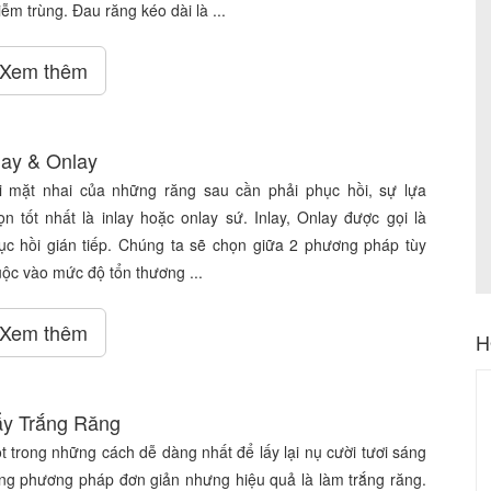
iễm trùng. Đau răng kéo dài là ...
Xem thêm
lay & Onlay
i mặt nhai của những răng sau cần phải phục hồi, sự lựa
ọn tốt nhất là inlay hoặc onlay sứ. Inlay, Onlay được gọi là
ục hồi gián tiếp. Chúng ta sẽ chọn giữa 2 phương pháp tùy
uộc vào mức độ tổn thương ...
Xem thêm
H
y Trắng Răng
t trong những cách dễ dàng nhất để lấy lại nụ cười tươi sáng
ng phương pháp đơn giản nhưng hiệu quả là làm trắng răng.