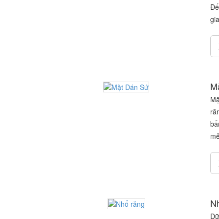
Đế
gia
M
Mặ
ră
bẩ
mẻ
Nh
Dữ