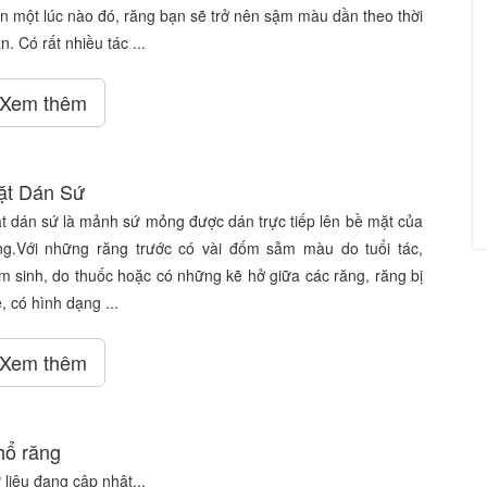
n một lúc nào đó, răng bạn sẽ trở nên sậm màu dần theo thời
n. Có rất nhiều tác ...
Xem thêm
ặt Dán Sứ
t dán sứ là mảnh sứ mỏng được dán trực tiếp lên bề mặt của
ng.Với những răng trước có vài đốm sẫm màu do tuổi tác,
m sinh, do thuốc hoặc có những kẽ hở giữa các răng, răng bị
, có hình dạng ...
Xem thêm
ổ răng
 liệu đang cập nhật...