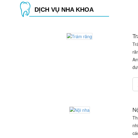
DỊCH VỤ NHA KHOA
Tr
Tr
ră
Am
đư
Nộ
Th
nh
cá