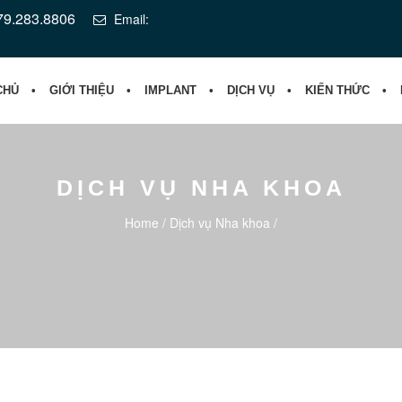
079.283.8806
Email:
CHỦ
GIỚI THIỆU
IMPLANT
DỊCH VỤ
KIẾN THỨC
DỊCH VỤ NHA KHOA
Home
/
Dịch vụ Nha khoa
/