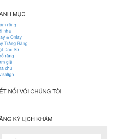
ANH MỤC
rám răng
i nha
lay & Onlay
ẩy Trắng Răng
ặt Dán Sứ
hổ răng
àm giả
ha chu
visalign
ẾT NỐI VỚI CHÚNG TÔI
ĂNG KÝ LỊCH KHÁM