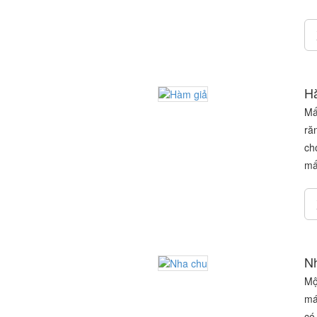
H
Mấ
ră
ch
mất
N
Mộ
má
có