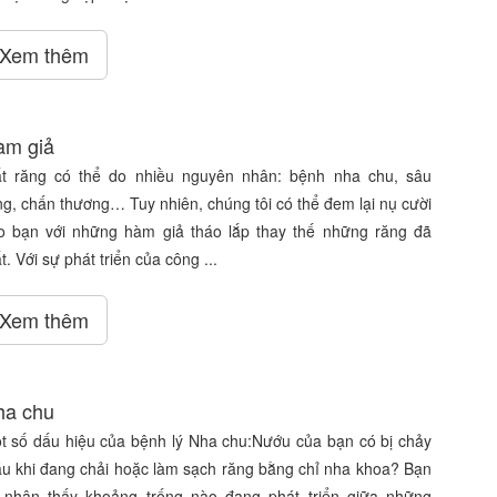
Xem thêm
àm giả
t răng có thể do nhiều nguyên nhân: bệnh nha chu, sâu
ng, chấn thương… Tuy nhiên, chúng tôi có thể đem lại nụ cười
o bạn với những hàm giả tháo lắp thay thế những răng đã
. Với sự phát triển của công ...
Xem thêm
ha chu
t số dấu hiệu của bệnh lý Nha chu:Nướu của bạn có bị chảy
u khi đang chải hoặc làm sạch răng bằng chỉ nha khoa? Bạn
 nhận thấy khoảng trống nào đang phát triển giữa những