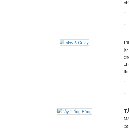
nh
In
Kh
ch
ph
th
Tẩ
Mộ
bằ