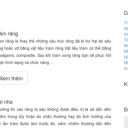
D
T
Nộ
ám răng
In
T
ám răng là thay thế những cấu trúc răng đã bị hư hại do sâu
M
ng hoặc vỡ bằng vật liệu trám răng.Vật liệu trám có thể bằng
N
algams, composite. Sau khi trám xong răng bạn sẽ phục hồi
H
ợc hình dạng và chức năng ...
N
In
Xem thêm
K
i nha
Đ
ường thì các răng bị sâu không được điều trị là sẽ dẫn đến
iễm trùng tủy hoặc do chấn thương hay do ảnh hưởng của
c lần trám được làm trước đó, viêm nhiễm thường dẫn đến