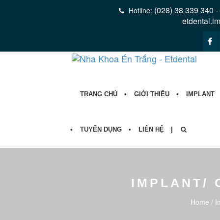
(028) 38 339 340 -
Hotline:
etdental.i
TRANG CHỦ
GIỚI THIỆU
IMPLANT
TUYỂN DỤNG
LIÊN HỆ
IMPLANT/
Home
/
I