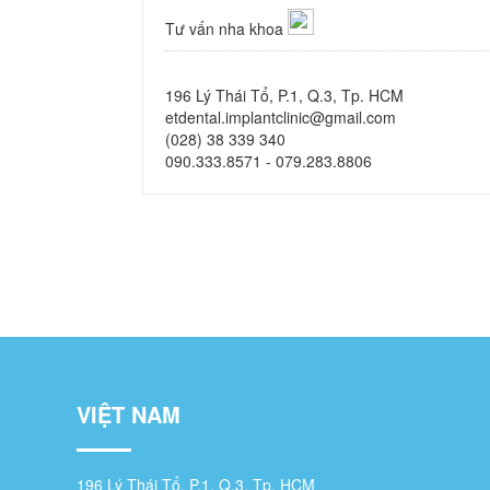
Tư vấn nha khoa
196 Lý Thái Tổ, P.1, Q.3, Tp. HCM
etdental.implantclinic@gmail.com
(028) 38 339 340
090.333.8571 - 079.283.8806
VIỆT NAM
196 Lý Thái Tổ, P.1, Q.3, Tp. HCM