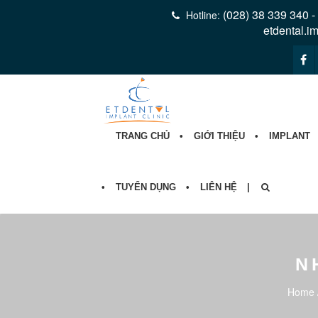
(028) 38 339 340 -
Hotline:
etdental.i
TRANG CHỦ
GIỚI THIỆU
IMPLANT
TUYỂN DỤNG
LIÊN HỆ
N
Home